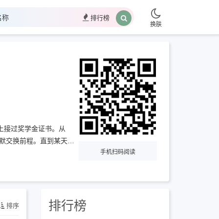
排行榜
换肤
上接过奖学金证书。从
默交换前程。直到某天，
手机扫码阅读
能靠跳舞站直的脊梁。奖
排行榜
排序