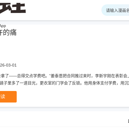
pp
许的痛
6-03-01
金拿了——总得交点学费吧。”姜泰恩把合同推过来时，李新宇刚在表彰会
镜子里多了一道目光，更衣室的门学会了反锁。他用身体支付学费，用沉
问：“疼吗？”李新宇攥紧拳头，没答。——疼的不是身体，是他曾经以为
阅读
他以为靠本事吃饭，到头来发现——这顿饭，是用自己当菜。