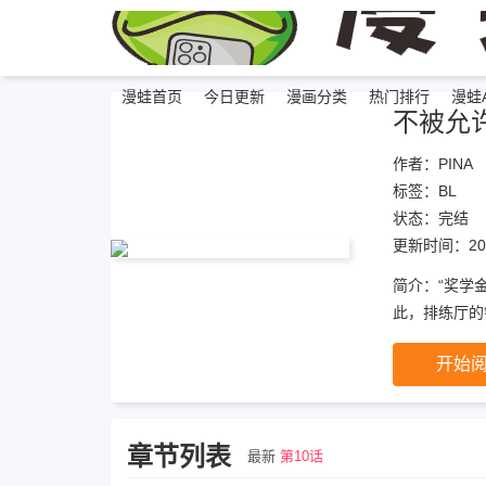
漫蛙首页
今日更新
漫画分类
热门排行
漫蛙A
不被允
作者：PINA
标签：
BL
状态：
完结
更新时间：202
简介：“奖学
此，排练厅的
姜泰恩在他耳
开始
学金·情债偿
章节列表
最新
第10话