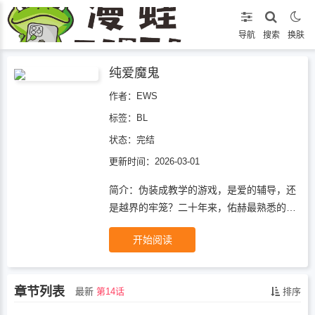
导航
搜索
换肤
纯爱魔鬼
作者：EWS
标签：
BL
状态：
完结
更新时间：2026-03-01
简介：伪装成教学的游戏，是爱的辅导，还
是越界的牢笼？二十年来，佑赫最熟悉的是
挚友时云支持的笑容。他以为连考梦魔执照
开始阅读
的屡次失败，只是自己运气不佳。直到那
晚，时云以“考前特训”为名将他抵在墙边，
温热的呼吸洒在他颈侧：“这里…书上可不
章节列表
最新
第14话
排序
会教。”佑赫才惊觉，那些“意外”的失败，或
许全是眼前人精心设计的弯路。他退一步，