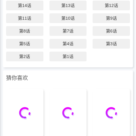
第14话
第13话
第12话
时云进十步。名为“练习”的夜晚越来越漫
长，理智在亲密接触里一寸寸瓦解。当友谊
第11话
第10话
第9话
的标尺被彻底焚毁，佑赫分不清——这场始
于阻挠的漫长教学，究竟是时云自私的占
第8话
第7话
第6话
有，还是他深藏二十年、不敢言明的真心。
第5话
第4话
第3话
“我陪你练习，直到你永远考不过为止。”
第2话
第1话
猜你喜欢