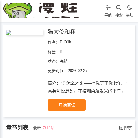
导航
搜索
换肤
猫大爷和我
作者：PIOJK
标签：
BL
状态：
完结
更新时间：2026-02-27
简介：“你怎么才来——”“我等了你七年。”
高英河没想到，在猫咖角落发呆的下午，会
撞见林尚浩端着两杯美式站在面前。小时候
开始阅读
是邻居，长大了是微信里的“改天见”。如今
重逢，尚浩却像从未离开过，自然地坐进他
沉默的空隙里。一个内向到不会表达，一个
章节列表
最新
第14话
排序
开朗到替他表达。从猫咖到校园长椅，从
“你有空吗”到“我等你下课”。英河在他身边