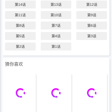
第14话
第13话
第12话
学会了说不、学会了笑、学会了在对方靠近
时不躲开。某天夜里，尚浩忽然问：“你以
第11话
第10话
第9话
前……是不是一直在等我先开口？”英河没
答。只是把脸埋进猫肚皮里，耳朵红得发
第8话
第7话
第6话
烫。重逢是意外，等你却是本能他藏了七年
第5话
第4话
第3话
的心事，被他用一杯咖啡——轻轻撬开。
第2话
第1话
猜你喜欢