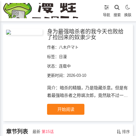
导航
搜索
换肤
身为最强暗杀者的我今天也败给
了捡回来的奴隶少女
作者：八木户マト
标签：
日漫
状态：
连载中
更新时间：2026-03-10
简介：暗杀的精髓，乃是隐藏杀意。但是有
着最强暗杀者之称飒次郎，竟然敌不过一名
少女。就这样，每天两人都在一觉高下的
开始阅读
&ldquo;日常&rdquo;拉开了序幕
&hellip;&hellip;
章节列表
最新
第15话
排序