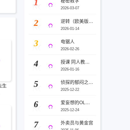
1
秘密教学
NO
2026-03-07
2
逆转（欧美版）(3D)
NO
2026-01-14
3
电锯人
NO
2026-02-26
4
授课 同人教师与天才辣妹
NO
2026-01-16
5
侦探的郁闷之夜(3D)
先生
NO
2025-12-22
8
6
爱妄想的OL金城～被单恋对象纳屋发现了自己的秘密
NO
2025-12-24
7
外卖员与黄金宫
NO