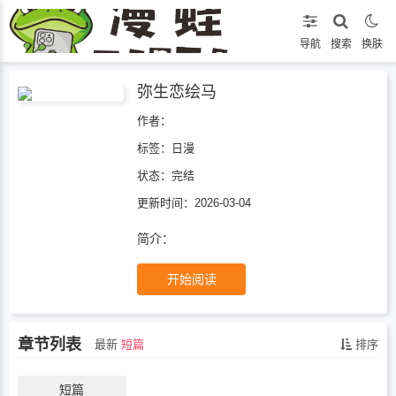
导航
搜索
换肤
弥生恋绘马
作者：
标签：
日漫
状态：
完结
更新时间：2026-03-04
简介：
开始阅读
章节列表
最新
短篇
排序
短篇