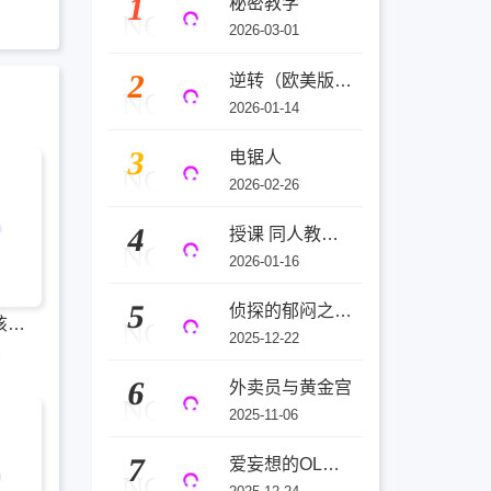
1
秘密教学
NO
2026-03-01
2
逆转（欧美版）(3D)
NO
2026-01-14
3
电锯人
NO
2026-02-26
4
授课 同人教师与天才辣妹
NO
2026-01-16
5
侦探的郁闷之夜(3D)
有谁知道该怎么管教这只大狼吗！？
NO
2025-12-22
2
6
外卖员与黄金宫
NO
2025-11-06
7
爱妄想的OL金城～被单恋对象纳屋发现了自己的秘密
NO