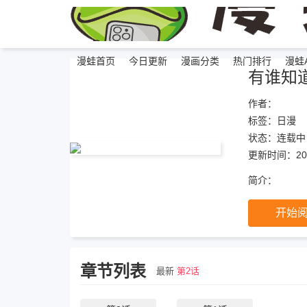
漫蛙首页
今日更新
漫画分类
热门排行
漫蛙A
有谁知
作者：
标签：
日漫
状态：
连载中
更新时间：202
简介：
开始
章节列表
最新
第2话