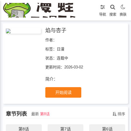
导航
搜索
换肤
焰与杏子
作者：
标签：
日漫
状态：
连载中
更新时间：2026-03-02
简介：
开始阅读
章节列表
最新
第8话
排序
第8话
第7话
第6话