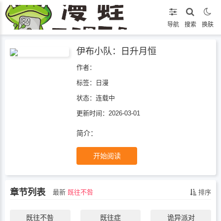
导航
搜索
换肤
伊布小队：日升月恒
作者：
标签：
日漫
状态：
连载中
更新时间：2026-03-01
简介：
开始阅读
章节列表
最新
既往不咎
排序
既往不咎
既往症
诡异派对