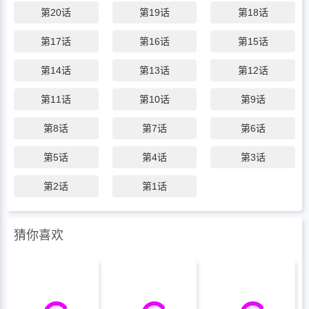
第20话
第19话
第18话
括爱你，包括娶你，包括让所有人知道，你
怀的是我徐正宇的孩子。醉后标记·清醒负
第17话
第16话
第15话
责他以为那夜是意外，却是他谋划半生的终
于得逞。
第14话
第13话
第12话
第11话
第10话
第9话
第8话
第7话
第6话
第5话
第4话
第3话
第2话
第1话
猜你喜欢