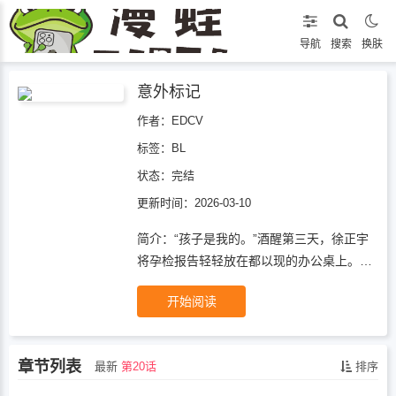
导航
搜索
换肤
意外标记
作者：EDCV
标签：
BL
状态：
完结
更新时间：2026-03-10
简介：“孩子是我的。”酒醒第三天，徐正宇
将孕检报告轻轻放在都以现的办公桌上。作
为公司里最冷硬的Omega组长，都以现原
开始阅读
计划独自消化这场意外。直到那位被全公司
仰望的Alpha专务，当众半跪下来为他系紧
散开的鞋带。“那晚你喊的是我的名字。”徐
章节列表
最新
第20话
排序
正宇抬起头，眼中再无平日的从容，“现
在，我要求履行标记者的全部义务——”包