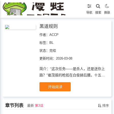
导航
搜索
换肤
黑道规则
作者：ACCP
标签：
BL
状态：
完结
更新时间：2026-03-08
简介：“这次任务——是杀人，还是送你上
路？”崔茂振的枪抵在白俊赫后腰。十五
年，他从亡命徒爬到二把手，咽下了对方给
开始阅读
的所有子弹和深夜召见。白俊赫没回头：
“当年你全家灭门，谁替你收的尸？”崔茂振
手一颤。——是你。可那份密令的签署人，
章节列表
最新
第3话
排序
也是你。忠与叛·死生不得他用十五年换他
信任，他用一纸密令——把他困在刀锋上。