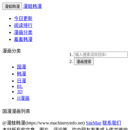
漫蛙韩漫
漫蛙韩漫
今日更新
阅读排行
漫画分类
羞羞韩漫
漫画分类
漫画搜索
国漫
韩漫
日漫
BL
3D
JJ漫画
国漫漫画列表
@漫蛙韩漫(https://www.machineryinfo.net)
SiteMap
联系我们
本站所有的文章、图片、评论等，均由网友发表或上传并维护