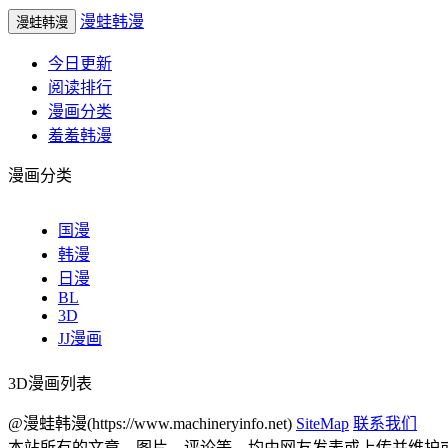
漫蛙韩漫
漫蛙韩漫
今日更新
阅读排行
漫画分类
羞羞韩漫
漫画分类
国漫
韩漫
日漫
BL
3D
JJ漫画
3D漫画列表
@漫蛙韩漫(https://www.machineryinfo.net)
SiteMap
联系我们
本站所有的文章、图片、评论等，均由网友发表或上传并维护