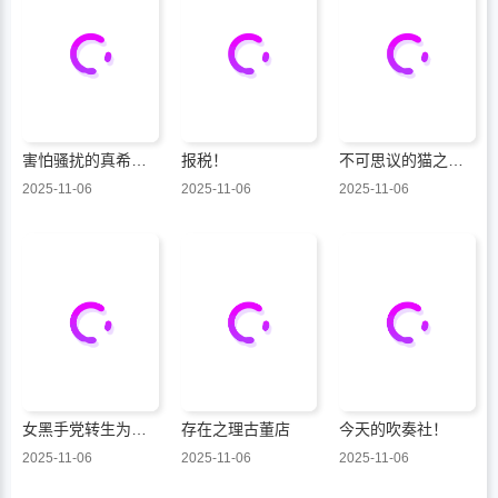
第2话
第1话
第93话
第92话
第91话
第90话
第89话
第88话
第87话
害怕骚扰的真希前辈
报税！
不可思议的猫之小镇梅尔提亚
第86话
第85话
第84话
2025-11-06
2025-11-06
2025-11-06
第83话
第82话
第81话
第80话
第79话
第78话
第77话
第76话
第75话
第74话
第73话
第72话
第71话
第70话
第69话
女黑手党转生为暗杀家族的伯爵千金
存在之理古董店
今天的吹奏社！
第68话
第67话
第66话
2025-11-06
2025-11-06
2025-11-06