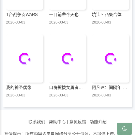
T台战争☆WARS
一目前辈今天也在看着。
坑洼凹凸集合体
2026-03-03
2026-03-03
2026-03-03
我的神圣偶像
口嗨撩拨女勇者们的大魔王，被抓后开启强制新婚生活
阿凡达：间隔年-转折点
2026-03-03
2026-03-03
2026-03-03
联系我们
|
帮助中心
|
意见反馈
|
功能介绍
友情提示：所有内容均来自网络分享公开资源，不提供上传、存储服