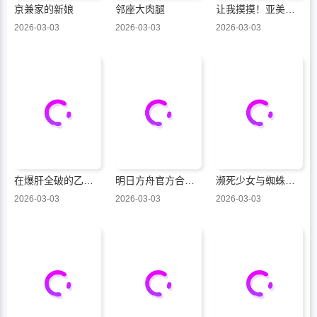
京兼家的新娘
邻座大肉腿
让我摸摸！亚美香小姐
2026-03-03
2026-03-03
2026-03-03
在爆肝全破的乙女游戏中成了反派龙套、因为不想被断罪而要堂堂正正地活下去
明日方舟官方合同志VOL.7
濒死少女与蜘蛛王子
2026-03-03
2026-03-03
2026-03-03