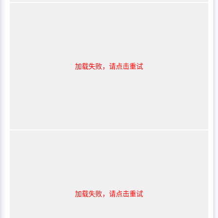
加载失败，请点击重试
加载失败，请点击重试