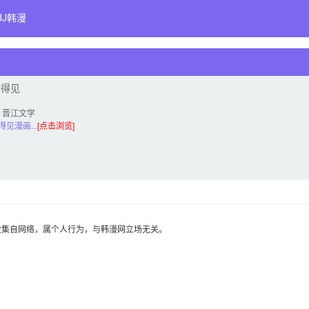
JJ韩漫
听得见
:
晋江文学
见漫画...
[点击浏览]
收集自网络，属个人行为，与韩漫网立场无关。