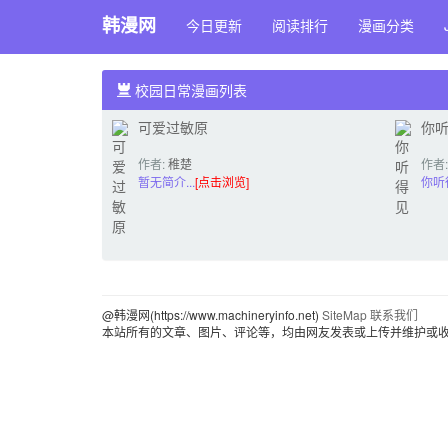
韩漫网
今日更新
阅读排行
漫画分类
校园日常漫画列表
可爱过敏原
你
作者:
稚楚
作者
城
暂无简介...
[点击浏览]
你听得
@韩漫网(https://www.machineryinfo.net)
SiteMap
联系我们
本站所有的文章、图片、评论等，均由网友发表或上传并维护或