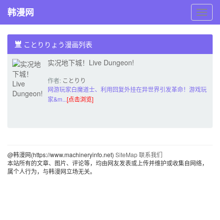
韩漫网
韩
漫
网
ことりりょう漫画列表
实况地下城！Live Dungeon!
作者:
ことりり
ょう
网游玩家白魔道士、利用回复外挂在异世界引发革命！游戏玩
家&m...
[点击浏览]
@韩漫网(https://www.machineryinfo.net)
SiteMap
联系我们
本站所有的文章、图片、评论等，均由网友发表或上传并维护或收集自网络，
属个人行为，与韩漫网立场无关。